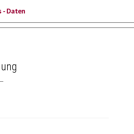
s - Daten
lung