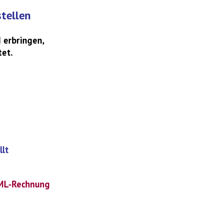
tellen
 erbringen,
tet.
lt
XML-Rechnung
-