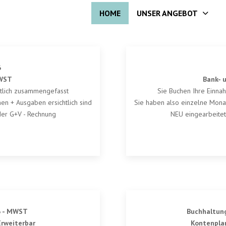
HOME
UNSER ANGEBOT
6
MWST
Bank- 
tlich zusammengefasst
Sie Buchen Ihre Einn
en + Ausgaben ersichtlich sind
Sie haben also einzelne Monat
der G+V - Rechnung
NEU eingearbeitet
6 - MWST
Buchhaltung
Erweiterbar
Kontenplan