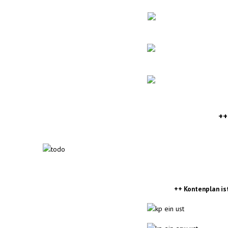
++
++ Kontenplan is